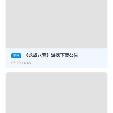
《遮天斩》7月31日更新公告
《遮天斩》7月25日合区公告
《苍穹灭》7月13日合区公告
《苍穹灭》7月4日更新公告
《苍穹灭》7月4日合区公告
《龙战八荒》游戏下架公告
资讯
《遮天斩》7月1日更新公告
07-30 14:48
《苍穹灭》6月20日合区公告
《苍穹灭》6月15日合区公告
《苍穹灭》6月13日合区公告
《苍穹灭》6月6日合区公告
《苍穹灭》5月30日合区公告