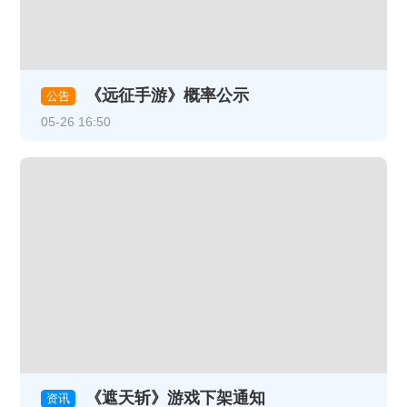
《苍穹灭》5月23日合区公告
《远征手游》概率公示
《远征手游》概率公示
公告
《决战圣殿超变版》10月17日更新公告
05-26 16:50
《遮天斩》游戏下架通知
资讯