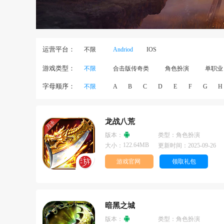
运营平台：
不限
Andriod
IOS
游戏类型：
不限
合击版传奇类
角色扮演
单职业
字母顺序：
不限
A
B
C
D
E
F
G
H
龙战八荒
版本：
类型：
角色扮演
122.64MB
大小：
更新时间：
2025-09-26
游戏官网
领取礼包
暗黑之城
版本：
类型：
角色扮演