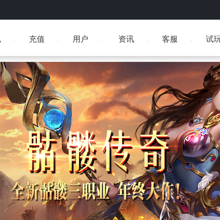
包
充值
用户
资讯
客服
试