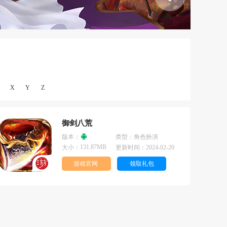
X
Y
Z
御剑八荒
版本：
类型：
角色扮演
131.87MB
大小：
更新时间：
2024-02-20
游戏官网
领取礼包