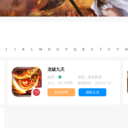
I
J
K
L
M
N
O
P
Q
R
S
T
U
V
W
龙破九天
版本：
类型：
角色扮演
141.14MB
大小：
更新时间：
2025-07-14
游戏官网
领取礼包