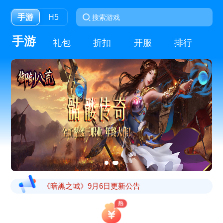
手游
H5
手游
礼包
折扣
开服
排行
《暗黑之城》9月6日更新公告
《御剑八荒》8月2日更新公告