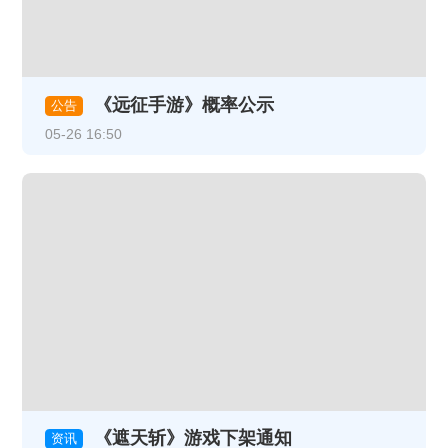
《苍穹灭》5月23日合区公告
《远征手游》概率公示
《远征手游》概率公示
公告
《决战圣殿超变版》10月17日更新公告
05-26 16:50
《遮天斩》游戏下架通知
资讯