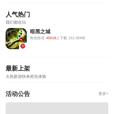
《遮天斩》10月10日合区公告
人气热门
《遮天斩》9月26日合区公告
我们都在玩
《遮天斩》9月19日合区公告
暗黑之城
《遮天斩》9月12日合区公告
角色扮演
45618
人下载
152.06MB
《遮天斩》9月5日合区公告
《遮天斩》8月29日合区公告
最新上架
《遮天斩》8月22日合区公告
火热新游快来抢先体验
《遮天斩》8月15日合区公告
《苍穹灭》8月10日更新公告
活动公告
更多
>
《遮天斩》8月8日合区公告
《遮天斩》8月1日合区公告