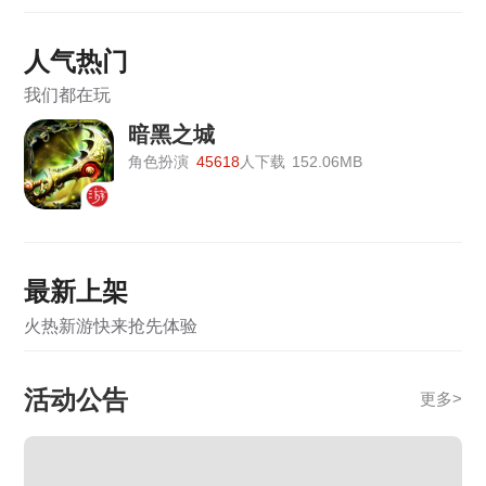
《遮天斩》10月10日合区公告
人气热门
《遮天斩》9月26日合区公告
我们都在玩
《遮天斩》9月19日合区公告
暗黑之城
《遮天斩》9月12日合区公告
角色扮演
45618
人下载
152.06MB
《遮天斩》9月5日合区公告
《遮天斩》8月29日合区公告
最新上架
《遮天斩》8月22日合区公告
火热新游快来抢先体验
《遮天斩》8月15日合区公告
《苍穹灭》8月10日更新公告
活动公告
更多
>
《遮天斩》8月8日合区公告
《遮天斩》8月1日合区公告