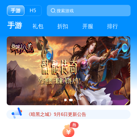
手游
H5
手游
礼包
折扣
开服
排行
《暗黑之城》9月6日更新公告
《御剑八荒》8月2日更新公告