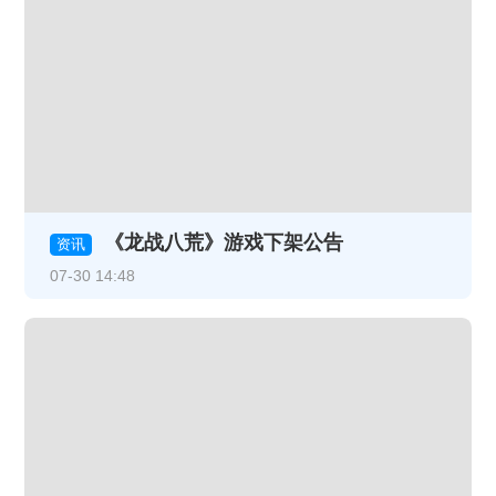
《遮天斩》7月31日更新公告
《遮天斩》7月25日合区公告
《苍穹灭》7月13日合区公告
《苍穹灭》7月4日更新公告
《苍穹灭》7月4日合区公告
《龙战八荒》游戏下架公告
资讯
《遮天斩》7月1日更新公告
07-30 14:48
《苍穹灭》6月20日合区公告
《苍穹灭》6月15日合区公告
《苍穹灭》6月13日合区公告
《苍穹灭》6月6日合区公告
《苍穹灭》5月30日合区公告